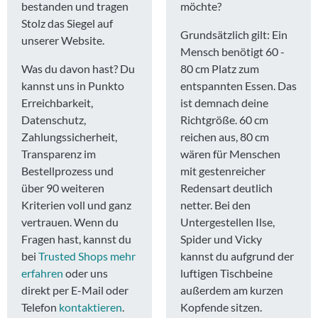
bestanden und tragen
möchte?
Stolz das Siegel auf
Grundsätzlich gilt: Ein
unserer Website.
Mensch benötigt 60 -
Was du davon hast? Du
80 cm Platz zum
kannst uns in Punkto
entspannten Essen. Das
Erreichbarkeit,
ist demnach deine
Datenschutz,
Richtgröße. 60 cm
Zahlungssicherheit,
reichen aus, 80 cm
Transparenz im
wären für Menschen
Bestellprozess und
mit gestenreicher
über 90 weiteren
Redensart deutlich
Kriterien voll und ganz
netter. Bei den
vertrauen. Wenn du
Untergestellen Ilse,
Fragen hast, kannst du
Spider und Vicky
bei
Trusted Shops mehr
kannst du aufgrund der
erfahren
oder uns
luftigen Tischbeine
direkt per E-Mail oder
außerdem am kurzen
Telefon
kontaktieren
.
Kopfende sitzen.