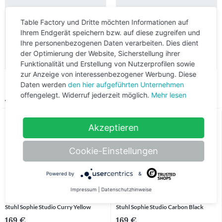
Am Ende darfst du
Table Factory und Dritte möchten Informationen auf
natürlich nicht die
Ihrem Endgerät speichern bzw. auf diese zugreifen und
Breite deiner
Sitzmöbel
Ihre personenbezogenen Daten verarbeiten. Dies dient
vergessen.
der Optimierung der Website, Sicherstellung ihrer
Funktionalität und Erstellung von Nutzerprofilen sowie
zur Anzeige von interessenbezogener Werbung. Diese
Daten werden
den hier aufgeführten Unternehmen
Ähnliche Produkte
offengelegt. Widerruf jederzeit möglich.
Mehr lesen
Akzeptieren
Cookie-Einstellungen
Powered by
&
Impressum
|
Datenschutzhinweise
Stuhl Sophie Studio Curry Yellow
Stuhl Sophie Studio Carbon Black
169 €
169 €