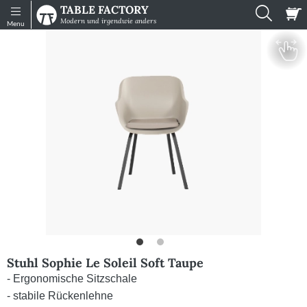
TABLE FACTORY
Shop
Infos
Modern und irgendwie anders
Menu
Tische
Sitzmöbel
Muster
Gartenmöbel
Zubehör
Konfigurator
Einzelne
Platten
Stuhl Sophie Le Soleil Soft Taupe
Impressionen
- Ergonomische Sitzschale
Mein
- stabile Rückenlehne
Konto