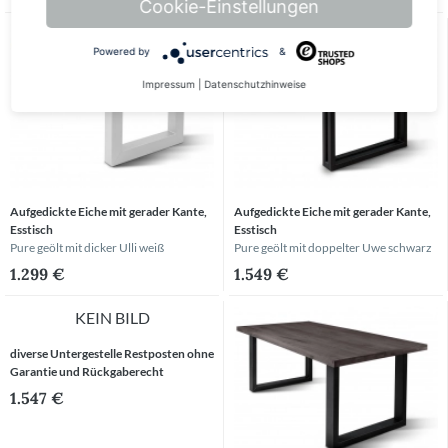
Cookie-Einstellungen
Powered by
&
Impressum
|
Datenschutzhinweise
Aufgedickte Eiche mit gerader Kante,
Aufgedickte Eiche mit gerader Kante,
Esstisch
Esstisch
Pure geölt
mit dicker Ulli weiß
Pure geölt
mit doppelter Uwe schwarz
1.299 €
1.549 €
KEIN BILD
diverse Untergestelle Restposten ohne
Garantie und Rückgaberecht
1.547 €