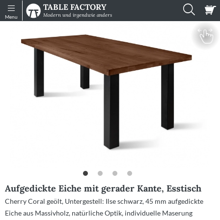
TABLE FACTORY
Shop
Infos
Modern und irgendwie anders
Menu
Tische
Sitzmöbel
Muster
Gartenmöbel
Zubehör
Konfigurator
Einzelne
Platten
Aufgedickte Eiche mit gerader Kante, Esstisch
Impressionen
Cherry Coral geölt
Untergestell: Ilse schwarz
45 mm aufgedickte
Mein
Eiche aus Massivholz
natürliche Optik
individuelle Maserung
Konto