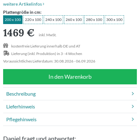
weitere Artikelinfos
Plattengröße in cm:
Beratungstermin
200 x 100
220 x 100
240 x 100
260 x 100
280 x 100
300 x 100
1469
€
inkl. MwSt.
kostenfreie Lieferung innerhalb DE und AT
Lieferung (inkl. Produktion) in 3 - 4 Wochen
Voraussichtliches Lieferdatum: 30.08.2026 - 06.09.2026
In den Warenkorb
Beschreibung
Lieferhinweis
Pflegehinweis
Daniel fragt und antwortet: