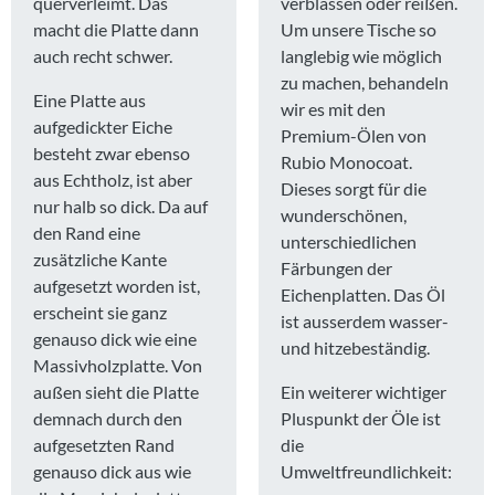
querverleimt. Das
verblassen oder reißen.
macht die Platte dann
Um unsere Tische so
auch recht schwer.
langlebig wie möglich
zu machen, behandeln
Eine Platte aus
wir es mit den
aufgedickter Eiche
Premium-Ölen von
besteht zwar ebenso
Rubio Monocoat.
aus Echtholz, ist aber
Dieses sorgt für die
nur halb so dick. Da auf
wunderschönen,
den Rand eine
unterschiedlichen
zusätzliche Kante
Färbungen der
aufgesetzt worden ist,
Eichenplatten. Das Öl
erscheint sie ganz
ist ausserdem wasser-
genauso dick wie eine
und hitzebeständig.
Massivholzplatte. Von
außen sieht die Platte
Ein weiterer wichtiger
demnach durch den
Pluspunkt der Öle ist
aufgesetzten Rand
die
genauso dick aus wie
Umweltfreundlichkeit: