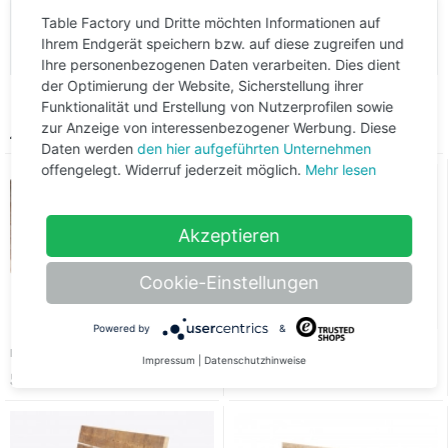
Table Factory und Dritte möchten Informationen auf
Ihrem Endgerät speichern bzw. auf diese zugreifen und
Ihre personenbezogenen Daten verarbeiten. Dies dient
der Optimierung der Website, Sicherstellung ihrer
Funktionalität und Erstellung von Nutzerprofilen sowie
Ähnliche Produkte
zur Anzeige von interessenbezogener Werbung. Diese
Daten werden
den hier aufgeführten Unternehmen
offengelegt. Widerruf jederzeit möglich.
Mehr lesen
Akzeptieren
Cookie-Einstellungen
Powered by
&
Neues Gerüstholz
die Ulli - 2 Stück
Impressum
|
Datenschutzhinweise
599 €
290 €