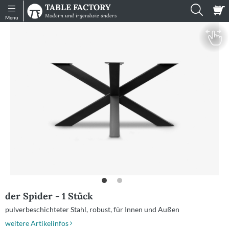
TABLE FACTORY
Shop
Infos
Modern und irgendwie anders
Menu
Tische
Sitzmöbel
Muster
Gartenmöbel
Zubehör
Konfigurator
Einzelne
Platten
der Spider - 1 Stück
Impressionen
pulverbeschichteter Stahl
robust
für Innen und Außen
Mein
weitere Artikelinfos
Konto