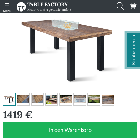
TABLE FACTORY
Shop
Infos
Modern und irgendwie anders
Menu
Tische
Sitzmöbel
Konfigurieren
Muster
Gartenmöbel
Zubehör
Konfigurator
Einzelne
Platten
1419
€
Impressionen
In den Warenkorb
Mein
Konto