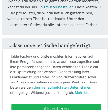
Wenn du dir dessen also ganz sicher werden möchtest,
kannst du bei uns
Holzmuster bestellen
. Diese kosten 10
Euro pro Muster, die wir dir natürlich gutschreiben,
wenn du einen Tisch bei uns kaufst. Unter den
Holzmustern findest du alle unterschiedlichen Farben.
... dass unsere Tische handgefertigt
sind?
Table Factory und Dritte möchten Informationen auf
Handgefertigte Esstische online kaufen in der Table
Ihrem Endgerät speichern bzw. auf diese zugreifen und
Factory bedeutet: du bekommst einen Tisch der von
Ihre personenbezogenen Daten verarbeiten. Dies dient
echten Menschen mit viel Herzblut produziert wurde.
der Optimierung der Website, Sicherstellung ihrer
Ein Table Factory Tisch ist ein absoluter Hingucker in
Funktionalität und Erstellung von Nutzerprofilen sowie
zur Anzeige von interessenbezogener Werbung. Diese
deinem Wohnbereich.
Daten werden
den hier aufgeführten Unternehmen
Wir passen uns dabei immer an deine Lebensumstände
offengelegt. Widerruf jederzeit möglich.
Mehr lesen
an: Wir können rustikal oder elegant. Landhausstil oder
Industriedesign. Geölt oder lasiert – Wähle einfach den
Akzeptieren