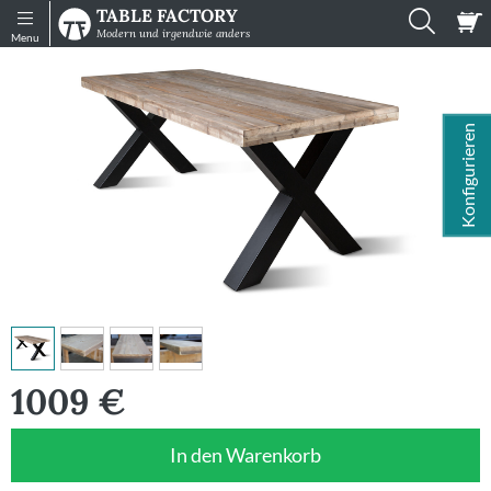
TABLE FACTORY
Shop
Infos
Modern und irgendwie anders
Menu
Tische
Sitzmöbel
Konfigurieren
Muster
Gartenmöbel
Zubehör
Konfigurator
Einzelne
Platten
1009
€
Impressionen
In den Warenkorb
Mein
Konto