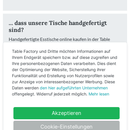
... dass unsere Tische handgefertigt
sind?
Handgefertigte Esstische online kaufen in der Table
Factory bedeutet: du bekommst einen Tisch der von
Table Factory und Dritte möchten Informationen auf
echten Menschen mit viel Herzblut produziert wurde.
Ihrem Endgerät speichern bzw. auf diese zugreifen und
Ein Table Factory Tisch ist ein absoluter Hingucker in
Ihre personenbezogenen Daten verarbeiten. Dies dient
deinem Wohnbereich.
der Optimierung der Website, Sicherstellung ihrer
Funktionalität und Erstellung von Nutzerprofilen sowie
Wir passen uns dabei immer an deine Lebensumstände
zur Anzeige von interessenbezogener Werbung. Diese
an: Wir können rustikal oder elegant. Landhausstil oder
Daten werden
den hier aufgeführten Unternehmen
Industriedesign. Geölt oder lasiert – Wähle einfach den
offengelegt. Widerruf jederzeit möglich.
Mehr lesen
Esstisch aus, der in dein Leben passt und wir stellen ihn
her. In unserem Online-Shop bekommst du Esstische
Akzeptieren
und
Bänke
mit Massivholz-Platte aus Eiche oder mit
einer Platte aus massivem recyceltem oder neuem
Cookie-Einstellungen
Gerüstholz. Wähle aus unterschiedlichen Gestellen und