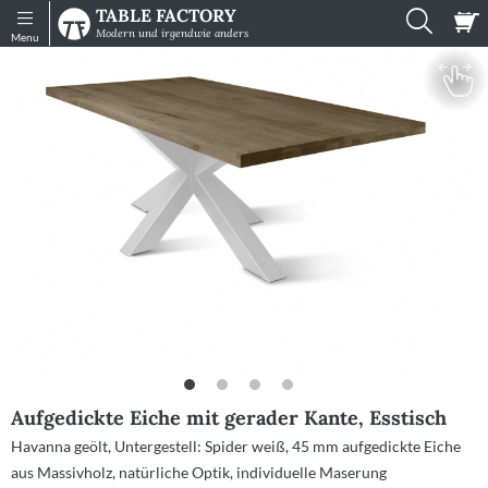
TABLE FACTORY
Shop
Infos
Modern und irgendwie anders
Menu
Tische
Sitzmöbel
Muster
Gartenmöbel
Zubehör
Konfigurator
Einzelne
Platten
Aufgedickte Eiche mit gerader Kante, Esstisch
Impressionen
Havanna geölt
Untergestell: Spider weiß
45 mm aufgedickte Eiche
Mein
aus Massivholz
natürliche Optik
individuelle Maserung
Konto