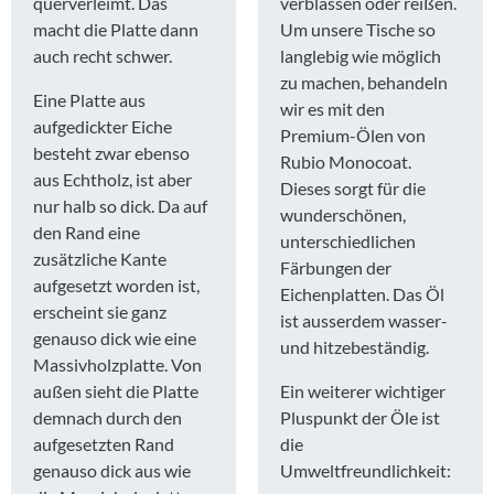
querverleimt. Das
verblassen oder reißen.
macht die Platte dann
Um unsere Tische so
auch recht schwer.
langlebig wie möglich
zu machen, behandeln
Eine Platte aus
wir es mit den
aufgedickter Eiche
Premium-Ölen von
besteht zwar ebenso
Rubio Monocoat.
aus Echtholz, ist aber
Dieses sorgt für die
nur halb so dick. Da auf
wunderschönen,
den Rand eine
unterschiedlichen
zusätzliche Kante
Färbungen der
aufgesetzt worden ist,
Eichenplatten. Das Öl
erscheint sie ganz
ist ausserdem wasser-
genauso dick wie eine
und hitzebeständig.
Massivholzplatte. Von
außen sieht die Platte
Ein weiterer wichtiger
demnach durch den
Pluspunkt der Öle ist
aufgesetzten Rand
die
genauso dick aus wie
Umweltfreundlichkeit: