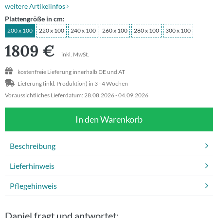
weitere Artikelinfos
Plattengröße in cm:
Beratungstermin
200 x 100
220 x 100
240 x 100
260 x 100
280 x 100
300 x 100
1809
€
inkl. MwSt.
kostenfreie Lieferung innerhalb DE und AT
Lieferung (inkl. Produktion) in 3 - 4 Wochen
Voraussichtliches Lieferdatum: 28.08.2026 - 04.09.2026
In den Warenkorb
Beschreibung
Lieferhinweis
Pflegehinweis
Daniel fragt und antwortet: