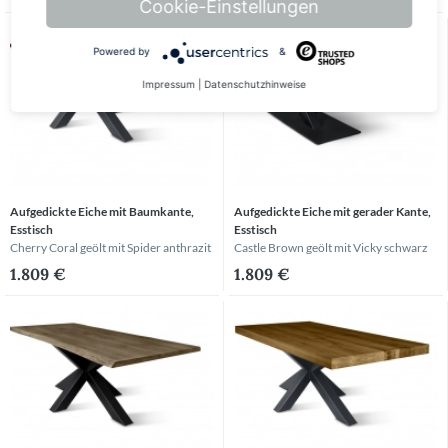
Cookie-Einstellungen
Powered by
&
Impressum
|
Datenschutzhinweise
Aufgedickte Eiche mit Baumkante,
Aufgedickte Eiche mit gerader Kante,
Esstisch
Esstisch
Cherry Coral geölt
mit Spider anthrazit
Castle Brown geölt
mit Vicky schwarz
1.809 €
1.809 €