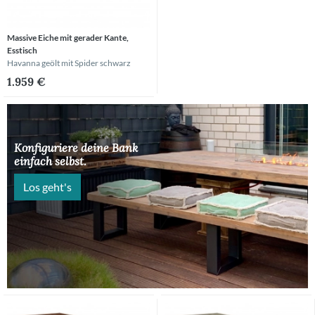
Cherry
Coral
(3)
Massive Eiche mit gerader Kante,
Esstisch
Havanna
Havanna geölt
mit Spider schwarz
(3)
1.959 €
Castle
Brown
(2)
Konfiguriere deine Bank
einfach selbst.
Los geht's