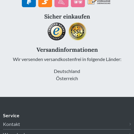
Sicher einkaufen
Versandinformationen
Wir versenden versandkostenfrei in folgende Länder:
Deutschland
Österreich
Service
Kontakt