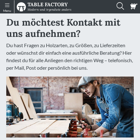
TABLE FACTORY
Shop
Infos
Modern und irgendwie anders
Menu
Du möchtest Kontakt mit
Tische
uns aufnehmen?
Sitzmöbel
Du hast Fragen zu Holzarten, zu Größen, zu Lieferzeiten
Muster
oder wünschst dir einfach eine ausführliche Beratung? Hier
findest du für alle Anliegen den richtigen Weg – telefonisch,
Gartenmöbel
per Mail, Post oder persönlich bei uns.
Zubehör
Konfigurator
Einzelne
Platten
Impressionen
Mein
Konto