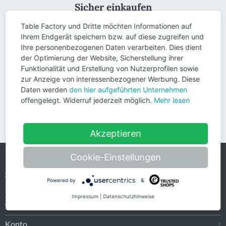
Sicher einkaufen
Table Factory und Dritte möchten Informationen auf
Ihrem Endgerät speichern bzw. auf diese zugreifen und
Ihre personenbezogenen Daten verarbeiten. Dies dient
der Optimierung der Website, Sicherstellung ihrer
Versandinformationen
Funktionalität und Erstellung von Nutzerprofilen sowie
Wir versenden versandkostenfrei in folgende Länder:
zur Anzeige von interessenbezogener Werbung. Diese
Daten werden
den hier aufgeführten Unternehmen
Deutschland
offengelegt. Widerruf jederzeit möglich.
Mehr lesen
Österreich
Akzeptieren
Cookie-Einstellungen
Service
Powered by
&
Kontakt
Impressum
|
Datenschutzhinweise
Warenkorb
Konto